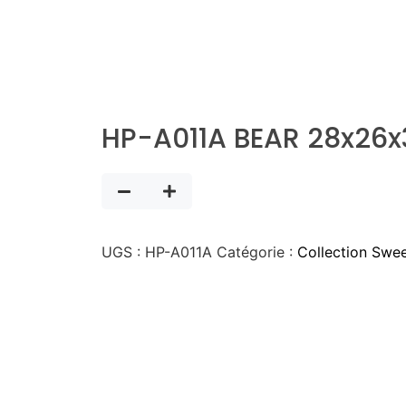
HP-A011A BEAR 28x26
UGS :
HP-A011A
Catégorie :
Collection Swe