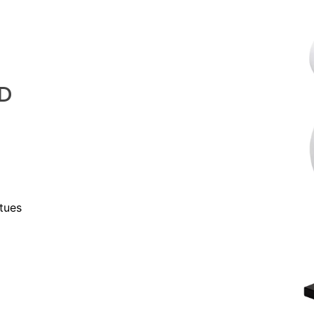
D
atues